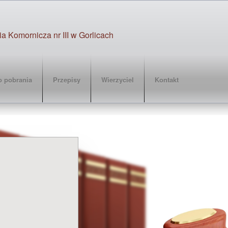
 Komornicza nr III w Gorlicach
(current)
(current)
(current)
o pobrania
Przepisy
Wierzyciel
Kontakt